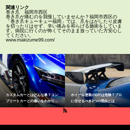
関連リンク
巻き爪 福岡市西区
巻き爪が痛むのを我慢していませんか？福岡市西区の
「巻き爪キューキュー福岡」では、爪をはがしたり皮膚
を切ったりはせず、辛い痛みを和らげる施術をしていま
す。病院に行くのが怖くてそのまま放っていた方安心し
てください。
www.makizume99.com/
ホイール塗装のDIYは危険？プロ
SUPERGT【鈴鹿】会場別の特徴
に任せるべき3つの理由とは
と魅力、アクセス方法を紹介しま
す