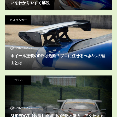
いをわかりやすく解説
カスタムカー
2025.02.27
ホイール塗装のDIYは危険？プロに任せるべき3つの理
由とは
コラム
2025.02.27
SUPERGT【鈴鹿】会場別の特徴と魅力、アクセス方