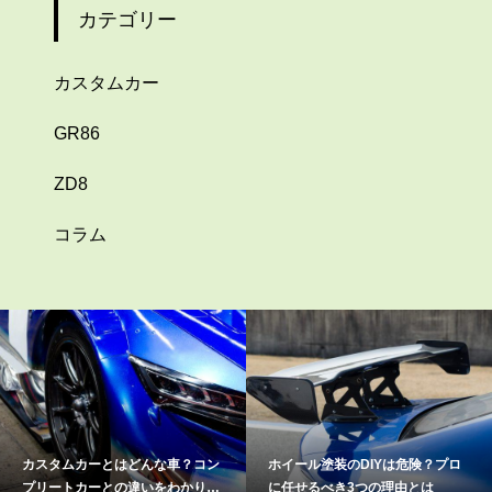
カテゴリー
カスタムカー
GR86
ZD8
コラム
んな車？コン
ホイール塗装のDIYは危険？プロ
SUPERGT【鈴鹿】
いをわかりや
に任せるべき3つの理由とは
と魅力、アクセス方