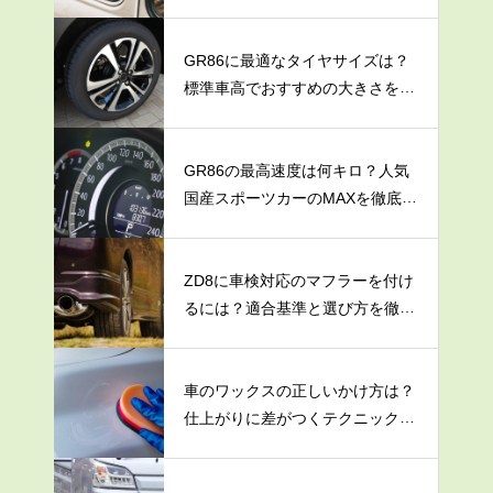
を紹介
GR86に最適なタイヤサイズは？
標準車高でおすすめの大きさを解
説
GR86の最高速度は何キロ？人気
国産スポーツカーのMAXを徹底調
査
ZD8に車検対応のマフラーを付け
るには？適合基準と選び方を徹底
解説
車のワックスの正しいかけ方は？
仕上がりに差がつくテクニックを
大公開！