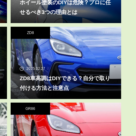
ホイール塗装のDIYは危険？プロに任
せるべき3つの理由とは
ZD8
2025.02.27
ZD8車高調はDIYできる？自分で取り
付ける方法と注意点
GR86