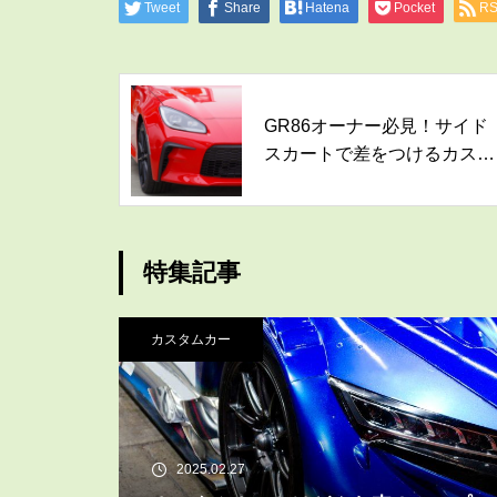
Tweet
Share
Hatena
Pocket
R
GR86オーナー必見！サイド
スカートで差をつけるカスタ
ムパーツ3選
特集記事
カスタムカー
2025.02.27