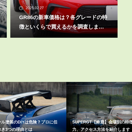
2025.02.27
GR86の新車価格は？各グレードの特
徴といくらで買えるかを調査しまし
た
ERGT【鈴鹿】会場別の特徴と魅
ZD8車高調はDIYできる？自分
アクセス方法を紹介します
付ける方法と注意点