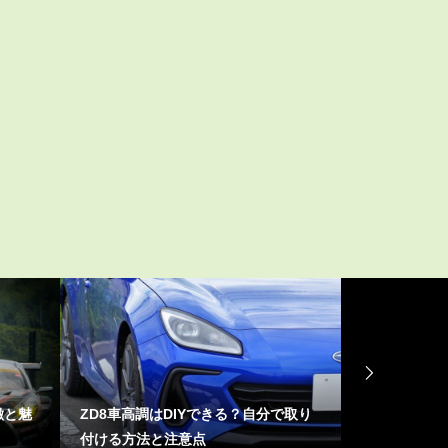
で取り
車のキレイを保つ秘訣！最適な洗車頻
GR86の新
度とタイミングを解説
徴といくらで