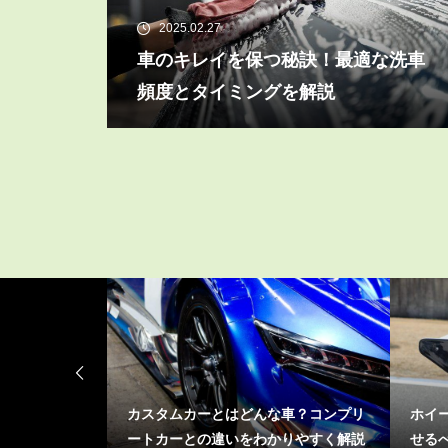
2025.02.27
車のキレイを保つ秘訣！最適な洗車
頻度とタイミングを解説
車？コンプリ
ホイール塗装のDIYは危険？プロに任
SUP
りやすく解説
せるべき3つの理由とは
力、