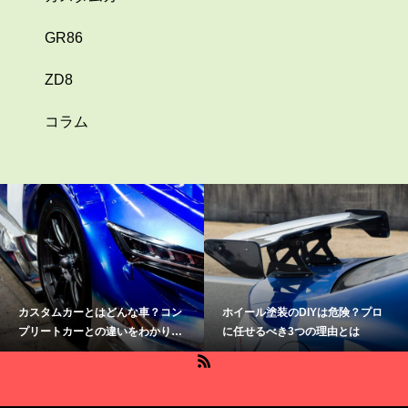
GR86
ZD8
コラム
？コン
ホイール塗装のDIYは危険？プロ
SUPERGT【鈴鹿】会場別
かりや
に任せるべき3つの理由とは
と魅力、アクセス方法を紹
す