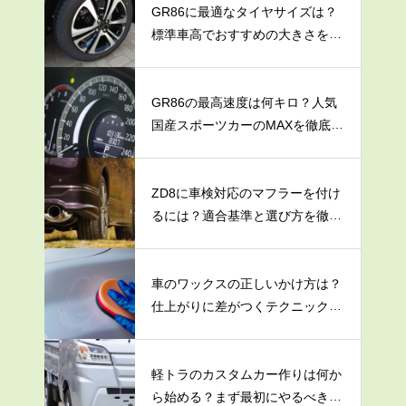
GR86に最適なタイヤサイズは？
標準車高でおすすめの大きさを解
説
GR86の最高速度は何キロ？人気
国産スポーツカーのMAXを徹底調
査
ZD8に車検対応のマフラーを付け
るには？適合基準と選び方を徹底
解説
車のワックスの正しいかけ方は？
仕上がりに差がつくテクニックを
大公開！
軽トラのカスタムカー作りは何か
ら始める？まず最初にやるべき3