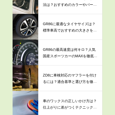
法は？おすすめのカラーやパーツ
を紹介
GR86に最適なタイヤサイズは？
標準車高でおすすめの大きさを解
説
GR86の最高速度は何キロ？人気
国産スポーツカーのMAXを徹底調
査
ZD8に車検対応のマフラーを付け
るには？適合基準と選び方を徹底
解説
車のワックスの正しいかけ方は？
仕上がりに差がつくテクニックを
大公開！