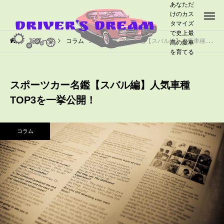
あなただ
けのカス
タマイズ
で史上最
記事一覧
コラム
スポーツカー名鑑【スバル編】人気車種TOP3を一挙公開！
高の愛車
を育てる
スポーツカー名鑑【スバル編】人気車種
TOP3を一挙公開！
コラム