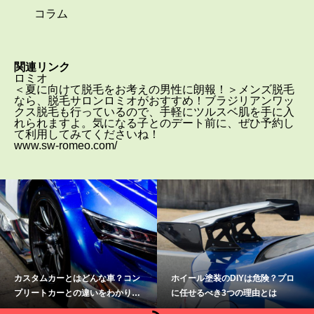
コラム
関連リンク
ロミオ
＜夏に向けて脱毛をお考えの男性に朗報！＞メンズ脱毛
なら、脱毛サロンロミオがおすすめ！ブラジリアンワッ
クス脱毛も行っているので、手軽にツルスベ肌を手に入
れられますよ。気になる子とのデート前に、ぜひ予約し
て利用してみてくださいね！
www.sw-romeo.com/
ホイール塗装のDIYは危険？プロ
SUPERGT【鈴鹿】会場別の特徴
に任せるべき3つの理由とは
と魅力、アクセス方法を紹介しま
す