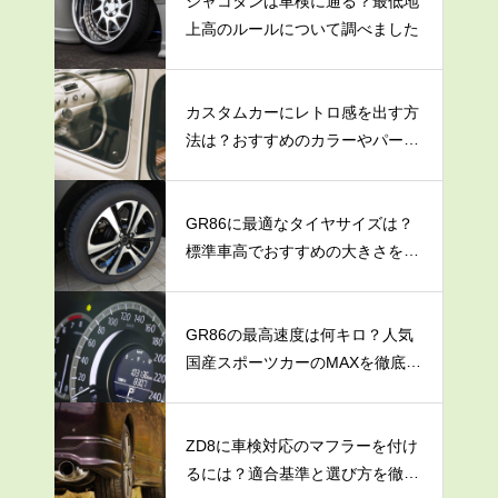
シャコタンは車検に通る？最低地
上高のルールについて調べました
カスタムカーにレトロ感を出す方
法は？おすすめのカラーやパーツ
を紹介
GR86に最適なタイヤサイズは？
標準車高でおすすめの大きさを解
説
GR86の最高速度は何キロ？人気
国産スポーツカーのMAXを徹底調
査
ZD8に車検対応のマフラーを付け
るには？適合基準と選び方を徹底